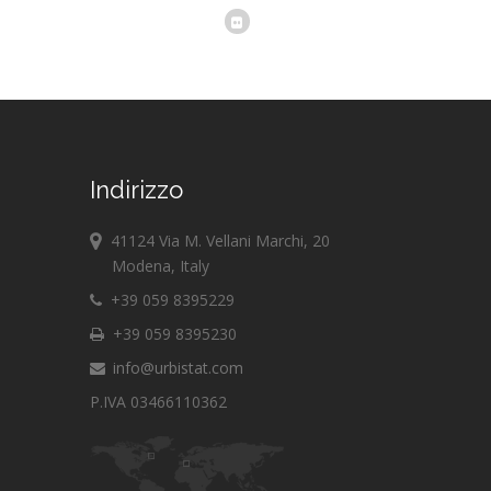
Indirizzo
41124 Via M. Vellani Marchi, 20
Modena, Italy
+39 059 8395229
+39 059 8395230
info@urbistat.com
P.IVA 03466110362