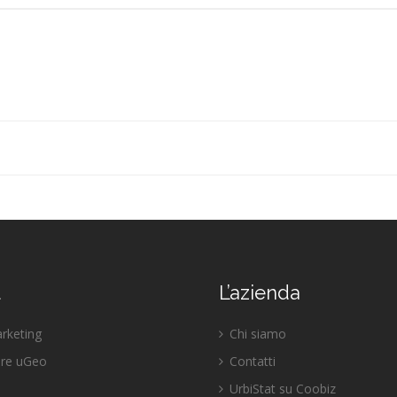
u
L’azienda
keting
Chi siamo
re uGeo
Contatti
UrbiStat su Coobiz