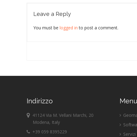
Leave a Reply
You must be
logged in
to post a comment.
Indirizzo
Men
41124 Via M. Vellani Marchi, 20
Geomar
Modena, Italy
Softwa
+39 059 8395229
Servizi