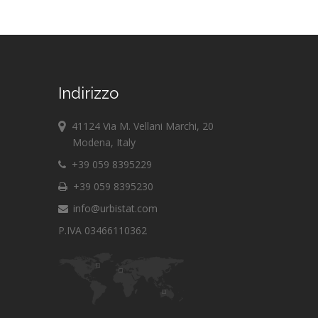
Indirizzo
41124 Via M. Vellani Marchi, 20
Modena, Italy
+39 059 8395229
+39 059 8395230
info@urbistat.com
P.IVA 03466110362